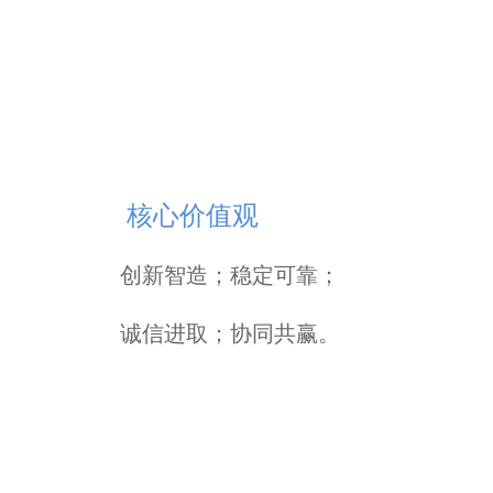
核
心
价
值
观
创新智造；
稳定可靠；
诚信进取；
协同共赢。