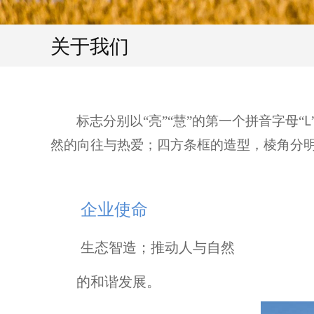
关于我们
L
标志分别以“
亮
”“
慧
”的第一个拼音字母“
然的向往与热爱；四方条框的造型，棱角分
企
业
使
命
生态智造；
推动人与自然
的和谐发展。