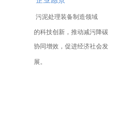
企
业
愿
景
污泥处理装备制造
领域
的科技创新，推动减
污
降碳
协同增效，促进
经
济社会发
展。