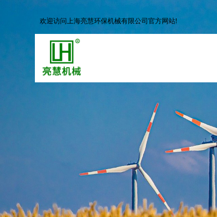
欢迎访问上海亮慧环保机械有限公司官方网站!